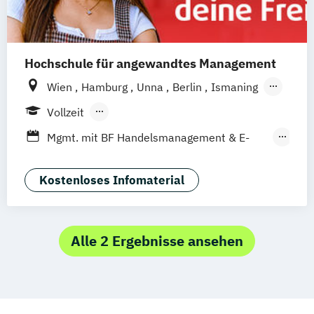
Hochschule für angewandtes Management
Wien
Hamburg
Unna
Berlin
Ismaning
Mannheim
Frankfurt
Hannover
Leipzig
Vollzeit
Düsseldorf
Köln
Nürnberg
Stuttgart
Berufsbegleitendes Präsenzstudium
Mgmt. mit BF Handelsmanagement & E-
Duales Studium
Commerce
Social Media Studies
Sportmanagement
Kostenloses Infomaterial
Alle 2 Ergebnisse ansehen