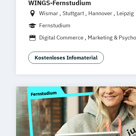
WINGS-Fernstudium
Wismar
Stuttgart
Hannover
Leipzig
Frankfurt am Main
Berlin
Hamburg
Fernstudium
München
Dortmund
Bonn
Nürnberg
Digital Commerce
Marketing & Psych
Sales Management
Wirtschaftspsycho
Kostenloses Infomaterial