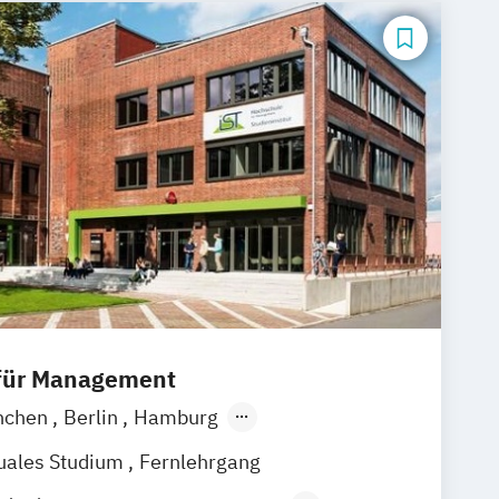
 für Management
nchen
Berlin
Hamburg
Frankfurt am Main
Essen
Stuttgart
uales Studium
Fernlehrgang
k
Linz