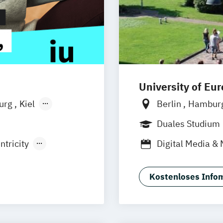
University of Eu
burg
Kiel
Berlin
Hambur
n
Aachen
Duales Studium
uhe
Kassel
tricity
Digital Media & 
Neu-Ulm
h Hacking
urg
Freising
les Marketing
rg
Münster
Kostenloses Infom
ng
schlandweit
gement