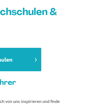
chschulen &
hulen
ührer
h von uns inspirieren und finde