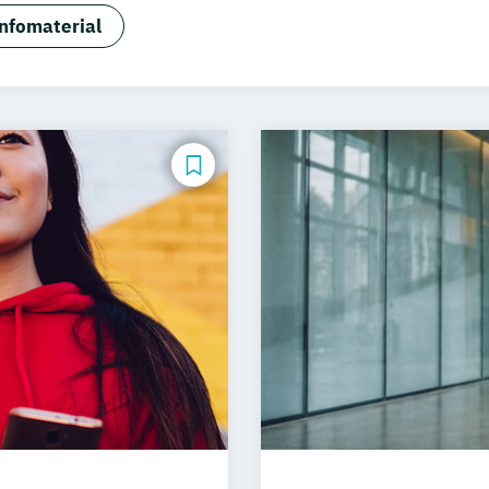
gement und Digitales Marketing
Sportmanagement
nfomaterial
 Eventmanagement