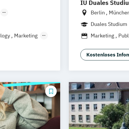
IU Duales Studi
Berlin
Münche
Düsseldorf
Düsseldorf
Br
Duales Studium
Dortmund
Man
ology
Marketing
Marketing
Publ
Augsburg
Biel
logie
Duisburg
Karl
Aachen
deutsc
Kostenloses Infom