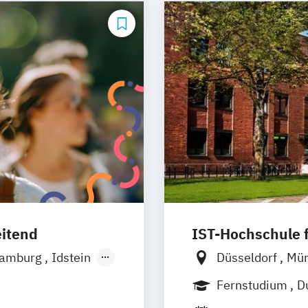
DE/EN)
roduktdesign
Social Media
eitend
IST-Hochschule
amburg
Idstein
Düsseldorf
Mü
s
Osnabrück
Weil am Rhein
Fernstudium
D
urt
Stuttgart
Jena
Innsbruc