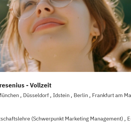
esenius - Vollzeit
München
Düsseldorf
Idstein
Berlin
Frankfurt am M
l
Braunschweig
Erfurt
tschaftslehre (Schwerpunkt Marketing Management)
E
agement (EN)
Marketing & Brand Management (EN)
M