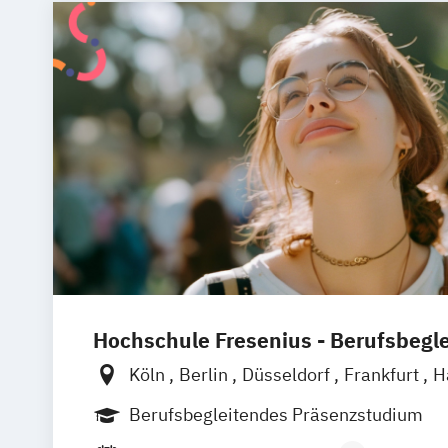
Online Marketing
Online Marketing (
Online-Marketing und E-Commerce
P
Public Relations und Kommunikation
Hochschule Fresenius - Berufsbegl
Köln
Berlin
Düsseldorf
Frankfurt
H
München
Wiesbaden
Online-Campu
Berufsbegleitendes Präsenzstudium
Oldenburg
Hannover
Dortmund
Erf