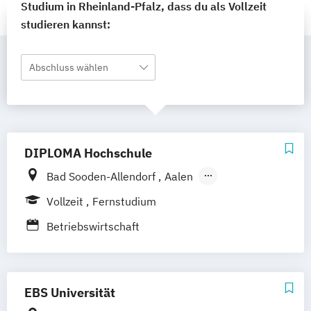
Studium in Rheinland-Pfalz, dass du als Vollzeit
studieren kannst:
Abschluss wählen
DIPLOMA Hochschule
Bad Sooden-Allendorf
Aalen
Baden-Baden
Berlin
Bonn
Vollzeit
Fernstudium
Friedrichshafen
Hamburg
Hannover
Betriebswirtschaft
Heilbronn
Kassel
Leipzig
Mannheim
München
Bochum
Kaiserslautern
Wiesbaden
Regenstauf
Dresden
EBS Universität
Hoyerswerda
Magdeburg
Ostfildern