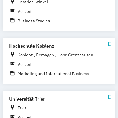
Schwentinental / Kiel
Stein / Nürnberg
Oestrich-Winkel
Wuppertal
Prichsenstadt
Vollzeit
Online-Campus
Heidelberg
Business Studies
Hochschule Koblenz
Koblenz
Remagen
Höhr-Grenzhausen
Vollzeit
Marketing and International Business
Universität Trier
Trier
Vollzeit