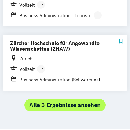
Vollzeit
Berufsbegleitendes Präsenzstudium
Business Administration - Tourism
Business Administration - Tourismus
Business Administration Tourism &
Hospitality Management
Zürcher Hochschule für Angewandte
Business Administration
Wissenschaften (ZHAW)
Kommunikation & Marketing
Zürich
Vollzeit
Berufsbegleitendes Präsenzstudium
Business Administration (Schwerpunkt
Marketing)
Alle 3 Ergebnisse ansehen