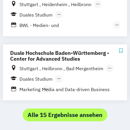
Stuttgart
Heidenheim
Heilbronn
Mannheim
Ravensburg
Mosbach
Duales Studium
Karlsruhe
Villingen-Schwennigen
Lörrach
Berufsbegleitendes Präsenzstudium
BWL - Medien- und
Kommunikationswirtschaft
BWL – Dienstleistungsmanagement/-
marketing
Duale Hochschule Baden-Württemberg -
Business Management (Schwerpunkt
Center for Advanced Studies
Marketing)
Stuttgart
Heilbronn
Bad Mergentheim
Business Management (Schwerpunkt
Friedrichshafen
Heidenheim
Karlsruhe
Duales Studium
Medien und Marketing)
Lörrach
Mannheim
Mosbach
Berufsbegleitendes Präsenzstudium
Marketing
Media and Data-driven Business
Ravensburg
Villingen-Schwenningen
Horb am Neckar
Alle 15 Ergebnisse ansehen