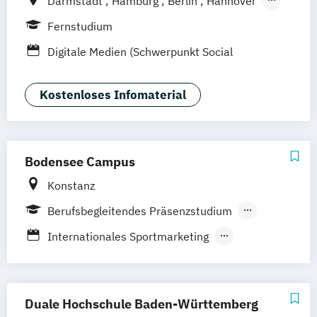
Darmstadt
Hamburg
Berlin
Hannover
Bonn
Nürnberg
München
Stuttgart
Fernstudium
Göttingen
Leipzig
Freiburg
Wien
Digitale Medien (Schwerpunkt Social
Zürich
Rostock
Dortmund
Media)
Kostenloses Infomaterial
Bodensee Campus
Konstanz
Berufsbegleitendes Präsenzstudium
Duales Studium
Vollzeit
Internationales Sportmarketing
Outdoor- und Tourismusmanagement
Sport- und Eventmanagement
Duale Hochschule Baden-Württemberg