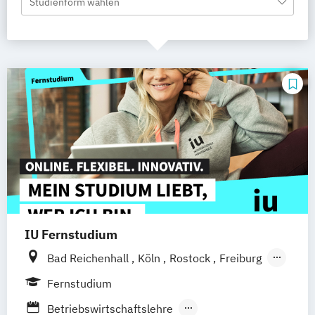
Studienform wählen
IU Fernstudium
Bad Reichenhall
Köln
Rostock
Freiburg
Kiel
Frankfurt am Main
Stuttgart
Fernstudium
Dresden
Aachen
Basel
Bielefeld
Betriebswirtschaftslehre