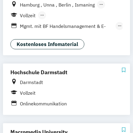
Hamburg
Unna
Berlin
Ismaning
Mannheim
Wien
Frankfurt
Hannover
Vollzeit
Leipzig
Düsseldorf
Köln
Nürnberg
Berufsbegleitendes Präsenzstudium
Mgmt. mit BF Handelsmanagement & E-
Stuttgart
Duales Studium
Commerce
Social Media Studies
Sportmanagement
Kostenloses Infomaterial
Hochschule Darmstadt
Darmstadt
Vollzeit
Onlinekommunikation
Macromedia University