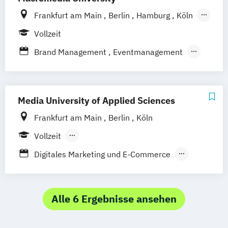
Frankfurt am Main
Berlin
Hamburg
Köln
Leipzig
München
Stuttgart
Vollzeit
Brand Management
Eventmanagement
Marketingmanagement
Medien- und Kommunikationsmanagement
Media University of Applied Sciences
Medien- und Kommuni­kations­management
Frankfurt am Main
Berlin
Köln
(DE/EN)
Vollzeit
Medien- und Werbepsychologie
Berufsbegleitendes Präsenzstudium
Social Media
Sportmarketing
Digitales Marketing und E-Commerce
Duales Studium
Fernstudium
Strategisches Marketing
Internationales Marketing und
Medienmanagement (DE/EN)
Journalismus und
Alle 6 Ergebnisse ansehen
Unternehmenskommunikation
Management der Medien- und