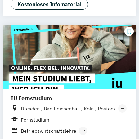
Kostenloses Infomaterial
Duisburg
Karlsruhe
Köln
Mainz
Münster
Stuttgart
Aachen
deutschlandweit
Bonn
IU Fernstudium
Dresden
Bad Reichenhall
Köln
Rostock
Freiburg
Kiel
Frankfurt am Main
Fernstudium
Stuttgart
Aachen
Basel
Bielefeld
Betriebswirtschaftslehre
Deggendorf
Karlsruhe
Kassel