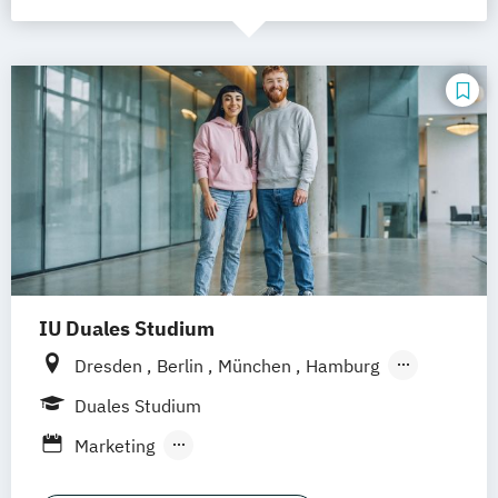
IU Duales Studium
Dresden
Berlin
München
Hamburg
Frankfurt am Main
Düsseldorf
Bremen
Duales Studium
Erfurt
Nürnberg
Hannover
Dortmund
Marketing
Mannheim
Leipzig
Online-Campus
Public Relations & Kommunikation
Augsburg
Bielefeld
Braunschweig