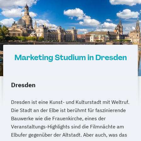
Kiel
Magdeburg
Freiburg im Breisgau
Krefeld
Lübeck
Oberhausen
Erfurt
Mainz
Rostock
Kassel
Hagen
Saarbrücken
Mülheim an der Ruhr
Potsdam
Ludwigshafen
Oldenburg
Leverkusen
Osnabrück
Solingen
Heidelberg
Herne
Neuss
Darmstadt
Marketing Studium in Dresden
Paderborn
Regensburg
Ingolstadt
Würzburg
Fürth
Wolfsburg
Bremen
Erlenbach
Euskirchen
Frechen
Dresden
Griesheim
Hamburg
Kornwestheim
Leichlingen
Leonberg
Lilienthal
Dresden ist eine Kunst- und Kulturstadt mit Weltruf.
Miesbach
Unterhaching
Weilheim
Die Stadt an der Elbe ist berühmt für faszinierende
Wildau
Bauwerke wie die Frauenkirche, eines der
Veranstaltungs-Highlights sind die Filmnächte am
Elbufer gegenüber der Altstadt. Aber auch, was das