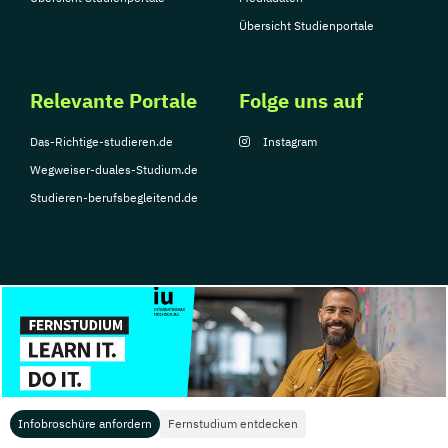
Übersicht Studienportale
Relevante Portale
Folge uns auf
Das-Richtige-studieren.de
Instagram
Wegweiser-duales-Studium.de
Studieren-berufsbegleitend.de
© Copyright 2026, TarGroup Media GmbH
Impressum
Datenschutzerklärung
Nutzungsbedingungen
Barrierefreihe
Infobroschüre anfordern
Fernstudium entdecken