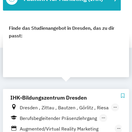
Finde das Studienangebot in Dresden, das zu dir
passt:
IHK-Bildungszentrum Dresden
Dresden
Zittau
Bautzen
Görlitz
Riesa
Weißwasser
Hoyerswerda
Online
Berufsbegleitender Präsenzlehrgang
Fernlehrgang
Augmented/Virtual Reality Marketing