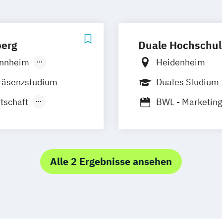
berg
Duale Hochschu
nnheim
Heidenheim
räsenzstudium
Duales Studium
tschaft
BWL - Marketin
arketing
und Kommunikat
arketing)
edien und
Alle 2 Ergebnisse ansehen