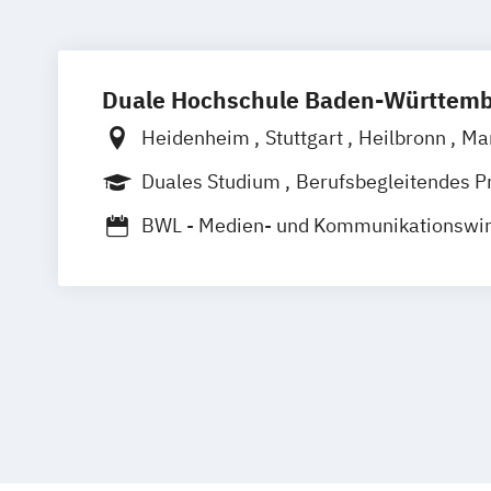
Duale Hochschule Baden-Württem
Heidenheim
Stuttgart
Heilbronn
Ma
Ravensburg
Mosbach
Karlsruhe
Duales Studium
Berufsbegleitendes P
Villingen-Schwennigen
Lörrach
BWL - Medien- und Kommunikationswir
BWL – Dienstleistungsmanagement/-m
Business Management (Schwerpunkt M
Business Management (Schwerpunkt M
Marketing)