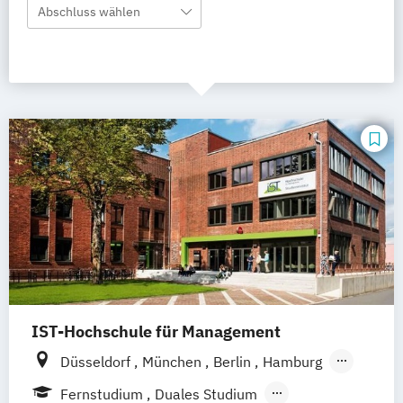
Abschluss wählen
IST-Hochschule für Management
Düsseldorf
München
Berlin
Hamburg
Weil am Rhein
Frankfurt am Main
Essen
Fernstudium
Duales Studium