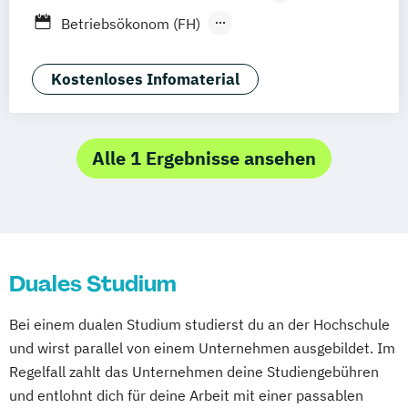
Stuttgart
Jena
Innsbruck
Linz
Fernlehrgang
Betriebsökonom (FH)
Business Administration
Business Administration (dual)
Kostenloses Infomaterial
Digitalisierungsmanagement
E-Commerce
Hotel- und Tourismusmarketing
Alle 1 Ergebnisse ansehen
Kommunikation & Eventmanagement
Kommunikation & Eventmanagement
(dual)
Kommunikation & Medienmanagement
Duales Studium
Kommunikation & Medienmanagement
(dual)
Bei einem dualen Studium studierst du an der Hochschule
Kommunikationsmanagement
und wirst parallel von einem Unternehmen ausgebildet. Im
Kommunikationsmanagement (dual)
Regelfall zahlt das Unternehmen deine Studiengebühren
Marketing
Marketingökonom:in
und entlohnt dich für deine Arbeit mit einer passablen
Online-Marketing & Marketingmanagement