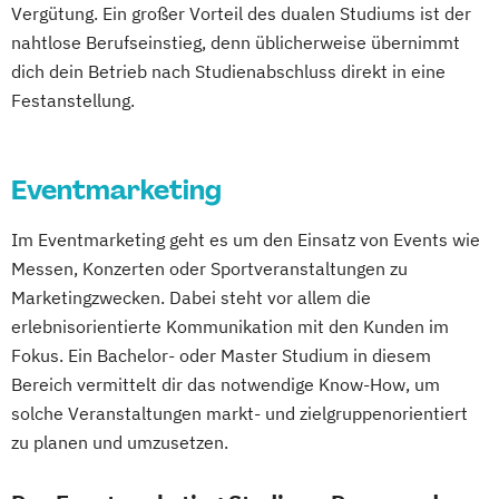
Vergütung. Ein großer Vorteil des dualen Studiums ist der
nahtlose Berufseinstieg, denn üblicherweise übernimmt
Online-Marketing & Marketingmanagement
dich dein Betrieb nach Studienabschluss direkt in eine
(dual)
Festanstellung.
Public Relations Hochschulzertifikat
Veranstaltungsökonom (FH)
Eventmarketing
Vertriebsmanagement
Werbe- und Medienpsychologie
Im Eventmarketing geht es um den Einsatz von Events wie
Wirtschaftspsychologie
Messen, Konzerten oder Sportveranstaltungen zu
Marketingzwecken. Dabei steht vor allem die
erlebnisorientierte Kommunikation mit den Kunden im
Fokus. Ein Bachelor- oder Master Studium in diesem
Bereich vermittelt dir das notwendige Know-How, um
solche Veranstaltungen markt- und zielgruppenorientiert
zu planen und umzusetzen.