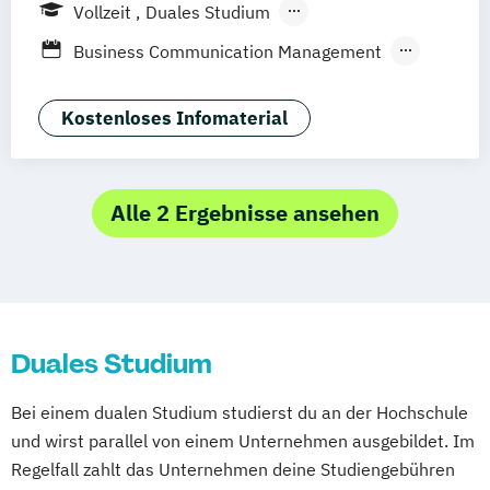
Vollzeit
Duales Studium
Berufsbegleitendes Präsenzstudium
Business Communication Management
Online-Marketing & Marketingmanagement
Global Marketing Management
(dual)
International Marketing Management
Kostenloses Infomaterial
Public Relations Hochschulzertifikat
Marketing and Event Management
Veranstaltungsökonom (FH)
Vertriebsmanagement
Alle 2 Ergebnisse ansehen
Werbe- und Medienpsychologie
Wirtschaftspsychologie
Duales Studium
Bei einem dualen Studium studierst du an der Hochschule
und wirst parallel von einem Unternehmen ausgebildet. Im
Regelfall zahlt das Unternehmen deine Studiengebühren