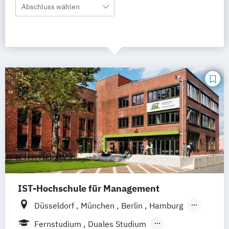
Abschluss wählen
IST-Hochschule für Management
Düsseldorf
München
Berlin
Hamburg
Weil am Rhein
Frankfurt am Main
Essen
Fernstudium
Duales Studium