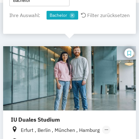
Bachelor
Ihre Auswahl:
Filter zurücksetzen
Bachelor
IU Duales Studium
Erfurt
Berlin
München
Hamburg
Frankfurt am Main
Düsseldorf
Bremen