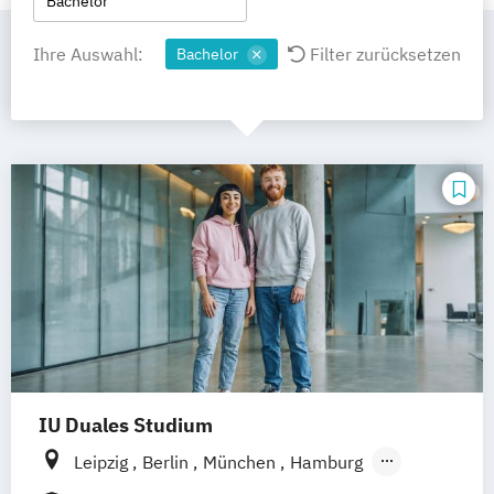
Bachelor
Ihre Auswahl:
Filter zurücksetzen
Bachelor
IU Duales Studium
Leipzig
Berlin
München
Hamburg
Frankfurt am Main
Düsseldorf
Bremen