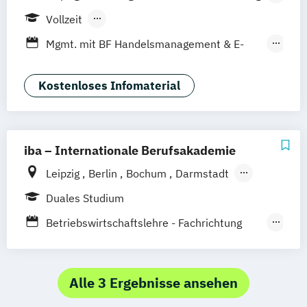
Mannheim
Wien
Frankfurt
Hannover
Vollzeit
Düsseldorf
Köln
Nürnberg
Stuttgart
Berufsbegleitendes Präsenzstudium
Mgmt. mit BF Handelsmanagement & E-
Duales Studium
Commerce
Social Media Studies
Sportmanagement
Kostenloses Infomaterial
iba – Internationale Berufsakademie
Leipzig
Berlin
Bochum
Darmstadt
Erfurt
Hamburg
Heidelberg
Kassel
Duales Studium
Köln
München
Nürnberg
Münster
Betriebswirtschaftslehre - Fachrichtung
Online-Campus
Hotel- und Tourismusmanagement
Betriebswirtschaftslehre –
Marketingkommunikation / Public Relations
Alle 3 Ergebnisse ansehen