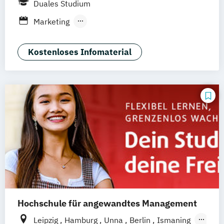
Duales Studium
Erfurt
Nürnberg
Hannover
Dortmund
Marketing
Mannheim
Online-Campus
Augsburg
Public Relations & Kommunikation
Bielefeld
Braunschweig
Dresden
Kostenloses Infomaterial
Duisburg
Karlsruhe
Köln
Mainz
Münster
Stuttgart
Aachen
deutschlandweit
Bonn
Hochschule für angewandtes Management
Leipzig
Hamburg
Unna
Berlin
Ismaning