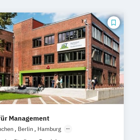
 für Management
nchen
Berlin
Hamburg
Frankfurt am Main
Essen
Stuttgart