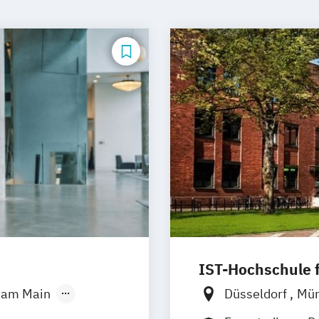
IST-Hochschule
t am Main
Düsseldorf
Mü
g
Hannover
Weil am Rhein