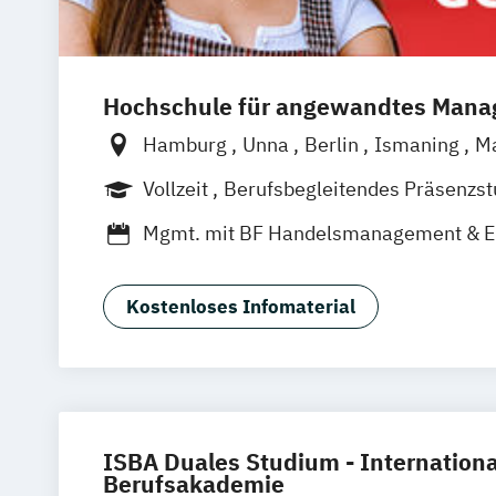
Hochschule für angewandtes Man
Hamburg
Unna
Berlin
Ismaning
M
Frankfurt
Hannover
Leipzig
Düsseld
Vollzeit
Berufsbegleitendes Präsenzs
Nürnberg
Stuttgart
Duales Studium
Mgmt. mit BF Handelsmanagement & 
Social Media Studies
Sportmanageme
Kostenloses Infomaterial
ISBA Duales Studium - Internationa
Berufsakademie