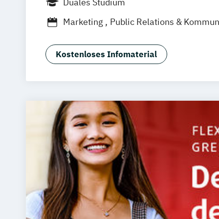
Duales Studium
Dortmund
Mannheim
Leipzig
Onlin
Marketing
Public Relations & Kommun
Augsburg
Bielefeld
Braunschweig
D
Duisburg
Karlsruhe
Köln
Mainz
Mü
Aachen
deutschlandweit
Bonn
Kostenloses Infomaterial