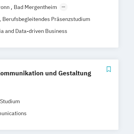
ronn
Bad Mergentheim
Heidenheim
Karlsruhe
Lörrach
Berufsbegleitendes Präsenzstudium
bach
Ravensburg
a and Data-driven Business
enningen
Horb am Neckar
Kommunikation und Gestaltung
 Studium
unications