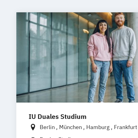
IU Duales Studium
Berlin
München
Hamburg
Frankfur
Düsseldorf
Bremen
Erfurt
Nürnber