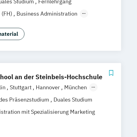
uales Studium
Fernlehrgang
k
Linz
 (FH)
Business Administration
stration (dual)
gsmanagement
E-Commerce
aterial
rismusmarketing
 & Eventmanagement
& Eventmanagement (dual)
 & Medienmanagement
 & Medienmanagement (dual)
hool an der Steinbeis-Hochschule
nsmanagement
lin
Stuttgart
Hannover
München
smanagement (dual)
Marketing
% digital
m:in
ndes Präsenzstudium
Duales Studium
ng & Marketingmanagement
stration mit Spezialisierung Marketing
ng & Marketingmanagement (dual)
 Hochschulzertifikat
ökonom (FH)
Vertriebsmanagement