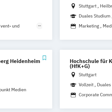
Stuttgart
Heilb
Friedrichshafen
Duales Studium
Mannheim
Mos
vent- und
Marketing
Medi
Villingen-Schw
Marketing
erg Heidenheim
Hochschule für 
(HfK+G)
Stuttgart
Vollzeit
Duales
punkt Medien
Corporate Comm