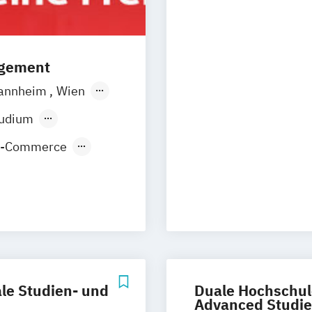
Werbe- und Med
Wirtschaftspsyc
agement
annheim
Wien
orf
Köln
tudium
E-Commerce
nt
le Studien- und
Duale Hochschul
Advanced Studie