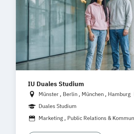
IU Duales Studium
Münster
Berlin
München
Hamburg
Frankfurt am Main
Düsseldorf
Brem
Duales Studium
Nürnberg
Hannover
Dortmund
Man
Marketing
Public Relations & Kommun
Online-Campus
Augsburg
Bielefeld
Dresden
Duisburg
Karlsruhe
Köln