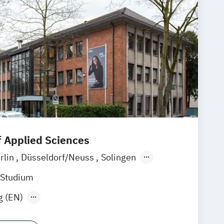
f Applied Sciences
rlin
Düsseldorf/Neuss
Solingen
ne
Rostock
online
 Studium
g (EN)
ment-Spezialisierung Brand