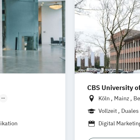
CBS University o
Köln
Mainz
Be
en
Erfurt
Hamburg
Rhei
Vollzeit
Duales
nheim
Leipzig
ikation
Digital Marketin
Braunschweig
General Manage
Mainz
Stuttgart