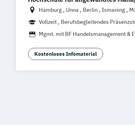
Hamburg
Unna
Berlin
Ismaning
M
Frankfurt
Hannover
Leipzig
Düsseld
Vollzeit
Berufsbegleitendes Präsenzs
Nürnberg
Stuttgart
Duales Studium
Mgmt. mit BF Handelsmanagement & 
Social Media Studies
Sportmanageme
Kostenloses Infomaterial