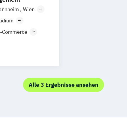
annheim
Wien
orf
Köln
tudium
E-Commerce
nt
Alle 3 Ergebnisse ansehen