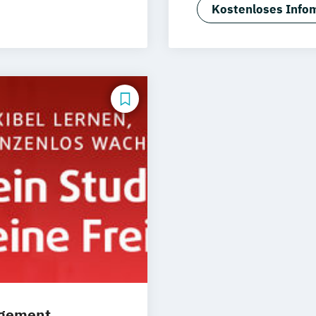
Management (d
Kostenloses Infom
General Managem
und E-Commerce
General Manage
Medien- und Ev
agement