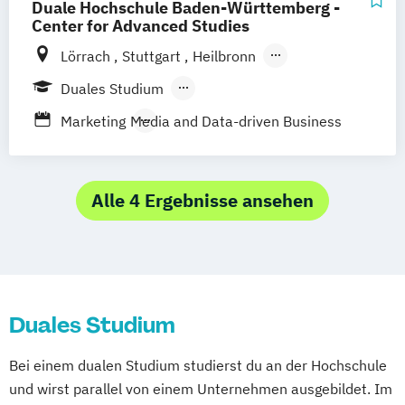
Duale Hochschule Baden-Württemberg -
Business Management (Schwerpunkt
Center for Advanced Studies
Marketing)
Lörrach
Stuttgart
Heilbronn
Business Management (Schwerpunkt
Bad Mergentheim
Friedrichshafen
Duales Studium
Medien und Marketing)
Heidenheim
Karlsruhe
Mannheim
Berufsbegleitendes Präsenzstudium
Marketing
Media and Data-driven Business
Mosbach
Ravensburg
Villingen-Schwenningen
Horb am Neckar
Alle 4 Ergebnisse ansehen
Duales Studium
Bei einem dualen Studium studierst du an der Hochschule
und wirst parallel von einem Unternehmen ausgebildet. Im