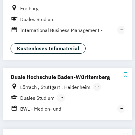
Marketing
Marketingökonom:in
Freiburg
Online-Marketing & Marketingmanagement
Duales Studium
Online-Marketing & Marketingmanagement
International Business Management -
(dual)
Event- und Gastronomiemanagement
Public Relations Hochschulzertifikat
International Business Management -
Kostenloses Infomaterial
Veranstaltungsökonom (FH)
Marketing
Vertriebsmanagement
Werbe- und Medienpsychologie
Duale Hochschule Baden-Württemberg
Wirtschaftspsychologie
Lörrach
Stuttgart
Heidenheim
Heilbronn
Mannheim
Ravensburg
Duales Studium
Mosbach
Karlsruhe
Berufsbegleitendes Präsenzstudium
BWL - Medien- und
Villingen-Schwennigen
Kommunikationswirtschaft
BWL – Dienstleistungsmanagement/-
marketing