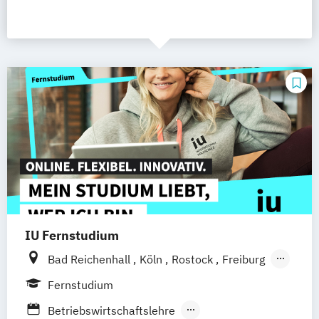
IU Fernstudium
Bad Reichenhall
Köln
Rostock
Freiburg
Kiel
Frankfurt am Main
Stuttgart
Fernstudium
Dresden
Aachen
Basel
Bielefeld
Betriebswirtschaftslehre