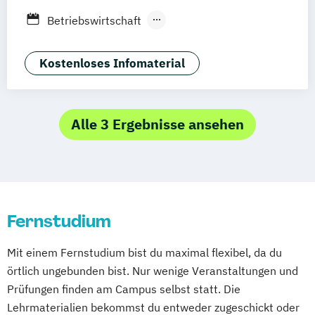
Stuttgart
Ellwangen
Zell
Leipzig
Betriebswirtschaft
Online-Marketing & Marketingmanagement
Mannheim
Wertheim
Wien
Betriebswirtschaft und Digitalisierung
(dual)
Frankfurt am Main
Hamm
Zürich
Fürth
Betriebswirtschaft und Interkulturelle
Kostenloses Infomaterial
Public Relations Hochschulzertifikat
Kommunikation
Veranstaltungsökonom (FH)
Digital Business Management
Vertriebsmanagement
Digital Marketing
Alle 3 Ergebnisse ansehen
Werbe- und Medienpsychologie
Kommunikation und Content Creation
Wirtschaftspsychologie
Kommunikation und Medienmanagement
Kommunikationsdesign
Medien- und Kommunikationsmanagement
Fernstudium
Mediendesign
Online Marketing
Mit einem Fernstudium bist du maximal flexibel, da du
Sales Management & Strategy
UX-Design
örtlich ungebunden bist. Nur wenige Veranstaltungen und
Prüfungen finden am Campus selbst statt. Die
Lehrmaterialien bekommst du entweder zugeschickt oder