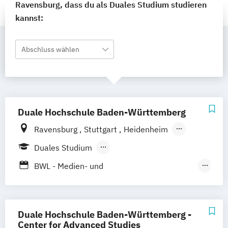
Ravensburg, dass du als Duales Studium studieren
kannst:
Abschluss wählen
Duale Hochschule Baden-Württemberg
Ravensburg
Stuttgart
Heidenheim
Heilbronn
Mannheim
Mosbach
Duales Studium
Karlsruhe
Villingen-Schwennigen
Lörrach
Berufsbegleitendes Präsenzstudium
BWL - Medien- und
Kommunikationswirtschaft
BWL – Dienstleistungsmanagement/-
marketing
Duale Hochschule Baden-Württemberg -
Business Management (Schwerpunkt
Center for Advanced Studies