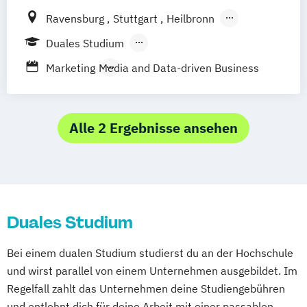
Marketing)
Ravensburg
Stuttgart
Heilbronn
Business Management (Schwerpunkt
Bad Mergentheim
Friedrichshafen
Duales Studium
Medien und Marketing)
Heidenheim
Karlsruhe
Lörrach
Berufsbegleitendes Präsenzstudium
Marketing
Media and Data-driven Business
Mannheim
Mosbach
Villingen-Schwenningen
Horb am Neckar
Alle 2 Ergebnisse ansehen
Duales Studium
Bei einem dualen Studium studierst du an der Hochschule
und wirst parallel von einem Unternehmen ausgebildet. Im
Regelfall zahlt das Unternehmen deine Studiengebühren
und entlohnt dich für deine Arbeit mit einer passablen