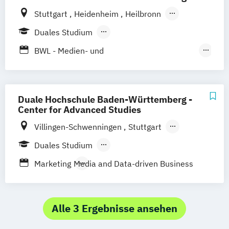
Stuttgart
Heidenheim
Heilbronn
Mannheim
Ravensburg
Mosbach
Duales Studium
Karlsruhe
Villingen-Schwennigen
Lörrach
Berufsbegleitendes Präsenzstudium
BWL - Medien- und
Kommunikationswirtschaft
BWL – Dienstleistungsmanagement/-
marketing
Duale Hochschule Baden-Württemberg -
Business Management (Schwerpunkt
Center for Advanced Studies
Marketing)
Villingen-Schwenningen
Stuttgart
Business Management (Schwerpunkt
Heilbronn
Bad Mergentheim
Duales Studium
Medien und Marketing)
Friedrichshafen
Heidenheim
Karlsruhe
Berufsbegleitendes Präsenzstudium
Marketing
Media and Data-driven Business
Lörrach
Mannheim
Mosbach
Ravensburg
Horb am Neckar
Alle 3 Ergebnisse ansehen