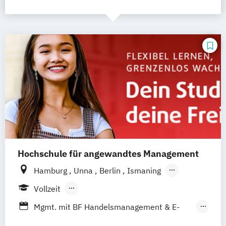
Hochschule für angewandtes Management
Hamburg
Unna
Berlin
Ismaning
Mannheim
Wien
Frankfurt
Hannover
Vollzeit
Leipzig
Düsseldorf
Köln
Nürnberg
Berufsbegleitendes Präsenzstudium
Mgmt. mit BF Handelsmanagement & E-
Stuttgart
Duales Studium
Commerce