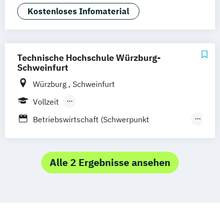
Social Media Studies
Sportmanagement
Kostenloses Infomaterial
Technische Hochschule Würzburg-
Schweinfurt
Würzburg
Schweinfurt
Vollzeit
Berufsbegleitendes Präsenzstudium
Betriebswirtschaft (Schwerpunkt
Marketing)
E-Commerce
Fachjournalismus und
Alle 2 Ergebnisse ansehen
Unternehmenskommunikation
Kommunikationsdesign
Marken- und Medienmanagement