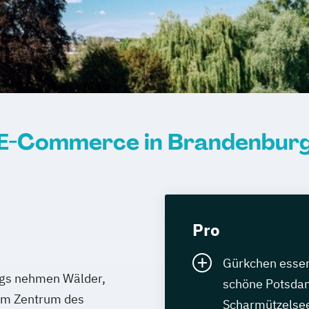
E-Commerce in Brandenbur
Pro
Gürkchen essen
urgs nehmen Wälder,
schöne Potsda
 Im Zentrum des
Scharmützelsee