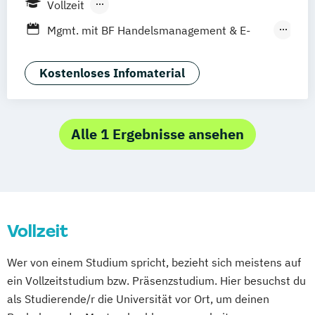
Vollzeit
Leipzig
Düsseldorf
Köln
Nürnberg
Berufsbegleitendes Präsenzstudium
Mgmt. mit BF Handelsmanagement & E-
Stuttgart
Duales Studium
Commerce
Social Media Studies
Sportmanagement
Kostenloses Infomaterial
Alle 1 Ergebnisse ansehen
Vollzeit
Wer von einem Studium spricht, bezieht sich meistens auf
ein Vollzeitstudium bzw. Präsenzstudium. Hier besuchst du
als Studierende/r die Universität vor Ort, um deinen