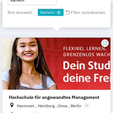
Bachelor
Ihre Auswahl:
Filter zurücksetzen
Bachelor
Hochschule für angewandtes Management
Hannover
Hamburg
Unna
Berlin
Ismaning
Mannheim
Wien
Frankfurt