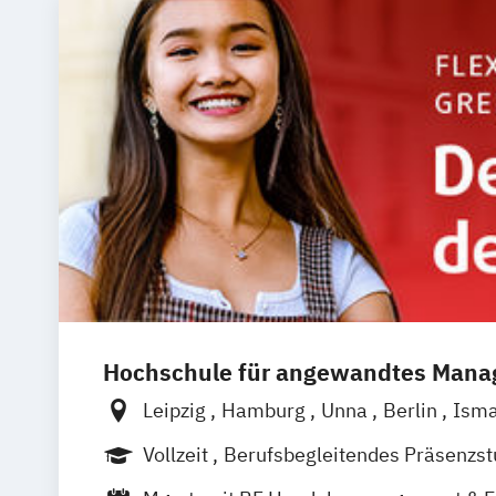
Hochschule für angewandtes Man
Leipzig
Hamburg
Unna
Berlin
Isma
Mannheim
Wien
Frankfurt
Hannove
Vollzeit
Berufsbegleitendes Präsenzs
Köln
Nürnberg
Stuttgart
Duales Studium