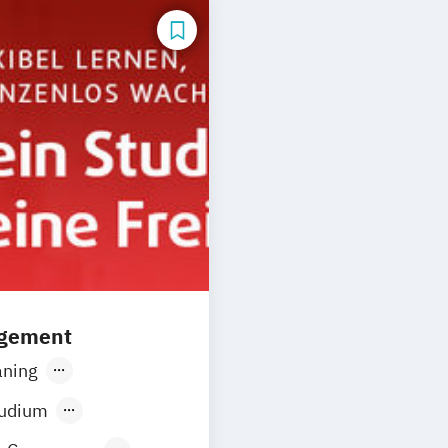
agement
ning
r
Düsseldorf
tudium