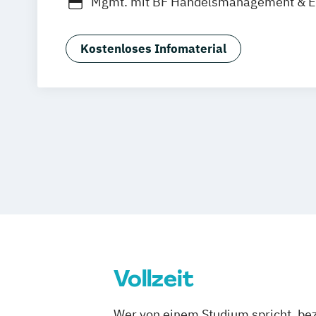
Mgmt. mit BF Handelsmanagement & 
Social Media Studies
Sportmanageme
Kostenloses Infomaterial
Vollzeit
Wer von einem Studium spricht, bez