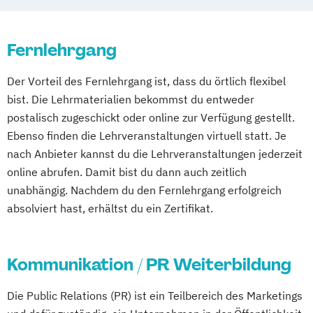
(dual)
Kommunikation & Medienmanagement
Fernlehrgang
Kommunikation & Medienmanagement
(dual)
Der Vorteil des Fernlehrgang ist, dass du örtlich flexibel
Kommunikationsmanagement
bist. Die Lehrmaterialien bekommst du entweder
Kommunikationsmanagement (dual)
postalisch zugeschickt oder online zur Verfügung gestellt.
Marketing
Marketingökonom:in
Ebenso finden die Lehrveranstaltungen virtuell statt. Je
Online-Marketing & Marketingmanagement
nach Anbieter kannst du die Lehrveranstaltungen jederzeit
online abrufen. Damit bist du dann auch zeitlich
Online-Marketing & Marketingmanagement
unabhängig. Nachdem du den Fernlehrgang erfolgreich
(dual)
absolviert hast, erhältst du ein Zertifikat.
Public Relations Hochschulzertifikat
Veranstaltungsökonom (FH)
Kommunikation / PR Weiterbildung
Vertriebsmanagement
Werbe- und Medienpsychologie
Die Public Relations (PR) ist ein Teilbereich des Marketings
Wirtschaftspsychologie