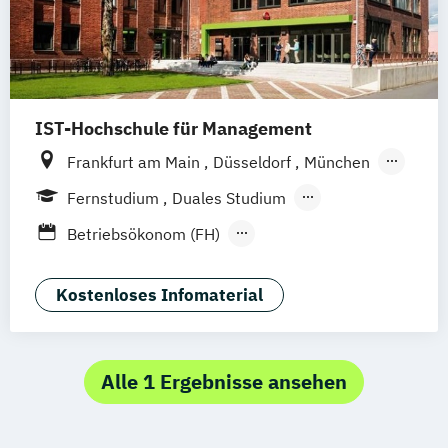
IST-Hochschule für Management
Frankfurt am Main
Düsseldorf
München
Berlin
Hamburg
Weil am Rhein
Essen
Fernstudium
Duales Studium
Stuttgart
Jena
Innsbruck
Linz
Fernlehrgang
Betriebsökonom (FH)
Business Administration
Business Administration (dual)
Kostenloses Infomaterial
Digitalisierungsmanagement
E-Commerce
Hotel- und Tourismusmarketing
Alle 1 Ergebnisse ansehen
Kommunikation & Eventmanagement
Kommunikation & Eventmanagement