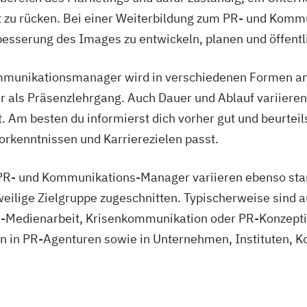
ht zu rücken. Bei einer Weiterbildung zum PR- und Komm
esserung des Images zu entwickeln, planen und öffent
munikationsmanager wird in verschiedenen Formen ange
 als Präsenzlehrgang. Auch Dauer und Ablauf variieren,
t. Am besten du informierst dich vorher gut und beurtei
orkenntnissen und Karrierezielen passt.
 PR- und Kommunikations-Manager variieren ebenso star
eweilige Zielgruppe zugeschnitten. Typischerweise sind 
ine-Medienarbeit, Krisenkommunikation oder PR-Konzept
cen in PR-Agenturen sowie in Unternehmen, Instituten,