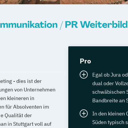
mmunikation / PR Weiterbild
Pro
Egal ob Jura od
ing - dies ist der
dual oder Vollz
ssungen von Unternehmen
schwäbischen St
en kleineren in
Bandbreite an 
en für Absolventen im
In den kleinen 
e Qualität der
Süden typisch 
 in Stuttgart voll auf