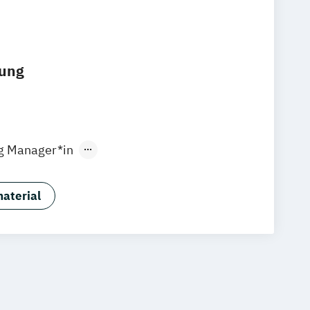
dung
ng Manager*in
 Vertriebsmanager*in
erkulturelle Wirtschaftskommunikation
aterial
rketing Manager:in
ommunikation