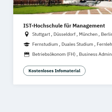
IST-Hochschule für Management
Stuttgart
Düsseldorf
München
Berli
Weil am Rhein
Frankfurt am Main
Es
Fernstudium
Duales Studium
Fernle
Innsbruck
Linz
Betriebsökonom (FH)
Business Admini
Business Administration (dual)
Digitalisierungsmanagement
E-Comm
Kostenloses Infomaterial
Hotel- und Tourismusmarketing
Kommunikation & Eventmanagement
Kommunikation & Eventmanagement (d
Kommunikation & Medienmanagemen
Kommunikation & Medienmanagement 
Kommunikationsmanagement