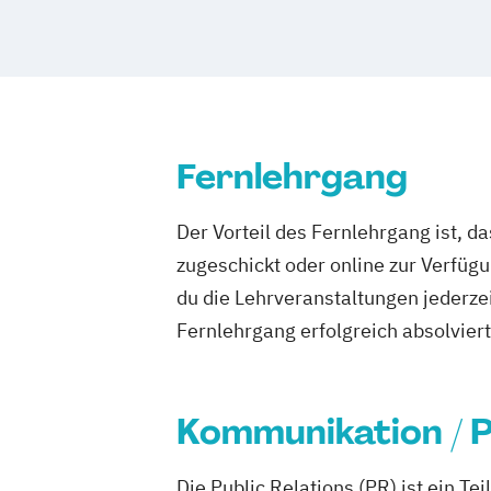
Kommunikationsmanagement (dual)
Marketingökonom:in
Online-Marketing & Marketingmanage
Online-Marketing & Marketingmanagem
Public Relations Hochschulzertifikat
Fernlehrgang
Veranstaltungsökonom (FH)
Vertrieb
Werbe- und Medienpsychologie
Der Vorteil des Fernlehrgang ist, d
Wirtschaftspsychologie
zugeschickt oder online zur Verfügu
du die Lehrveranstaltungen jederze
Fernlehrgang erfolgreich absolviert h
Kommunikation / 
Die Public Relations (PR) ist ein T