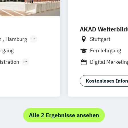
AKAD Weiterbil
n
Hamburg
Stuttgart
sen
Jena
hrgang
Fernlehrgang
stration
Digital Marketi
Marketing- und
erce
Referent*in Int
Kostenloses Infom
Social Media Ma
Unternehmensk
ual)
t
Alle 2 Ergebnisse ansehen
(dual)