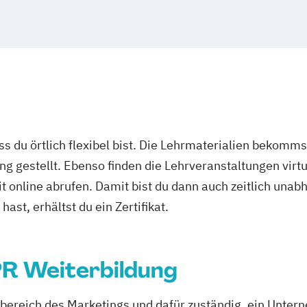
Marketing
ment
ent (dual)
smanagement
ass du örtlich flexibel bist. Die Lehrmaterialien bekomm
ng gestellt. Ebenso finden die Lehrveranstaltungen virtu
it online abrufen. Damit bist du dann auch zeitlich un
ast, erhältst du ein Zertifikat.
PR Weiterbildung
eilbereich des Marketings und dafür zuständig, ein Unter