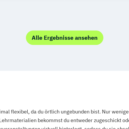
Alle Ergebnisse ansehen
mal flexibel, da du örtlich ungebunden bist. Nur wenig
 Lehrmaterialien bekommst du entweder zugeschickt oder
veranstaltungen virtuell hinterlegt, sodass du sie abs