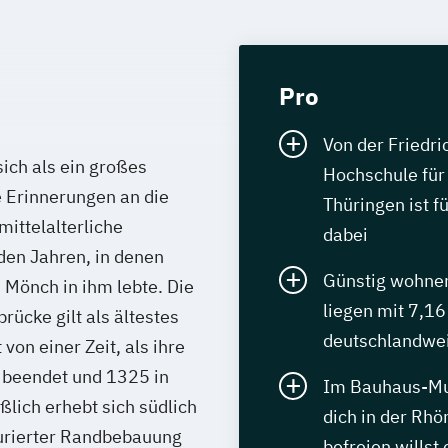
Pro
Von der Friedric
sich als ein großes
Hochschule für 
e Erinnerungen an die
Thüringen ist f
mittelalterliche
dabei
den Jahren, in denen
Günstig wohnen,
Mönch in ihm lebte. Die
liegen mit 7,1
ücke gilt als ältestes
deutschlandwei
von einer Zeit, als ihre
 beendet und 1325 in
Im Bauhaus-Mus
lich erhebt sich südlich
dich in der Rhö
aurierter Randbebauung
befreien willst