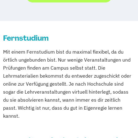
Social Media
Schwentinental / Kiel
Stein / Nürnberg
Wuppertal
Prichsenstadt
Online-Campus
Heidelberg
Fernstudium
Mit einem Fernstudium bist du maximal flexibel, da du
örtlich ungebunden bist. Nur wenige Veranstaltungen und
Prüfungen finden am Campus selbst statt. Die
Lehrmaterialien bekommst du entweder zugeschickt oder
online zur Verfügung gestellt. Je nach Hochschule sind
sogar die Lehrveranstaltungen virtuell hinterlegt, sodass
du sie absolvieren kannst, wann immer es dir zeitlich
passt. Wichtig ist nur, dass du gut in Eigenregie lernen
kannst.