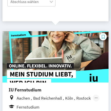
Abschluss wählen
IU Fernstudium
Aachen
Bad Reichenhall
Köln
Rostock
Freiburg
Kiel
Frankfurt am Main
Fernstudium