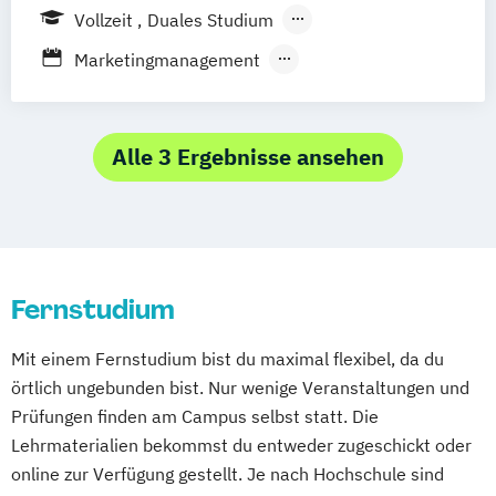
Gelsenkirchen
Braunschweig
Chemnitz
Bielefeld
Berlin
Düren
Frechen
Vollzeit
Duales Studium
Kiel
Magdeburg
Freiburg im Breisgau
Waldshut
Berufsbegleitendes Präsenzstudium
Marketingmanagement
Krefeld
Lübeck
Oberhausen
Erfurt
Fernstudium
Sportjournalismus & Sportmarketing
Mainz
Rostock
Kassel
Hagen
Strategische Kommunikation & Digitales
Saarbrücken
Mülheim an der Ruhr
Marketing
Alle 3 Ergebnisse ansehen
Potsdam
Ludwigshafen
Oldenburg
Leverkusen
Osnabrück
Solingen
Heidelberg
Herne
Neuss
Darmstadt
Paderborn
Regensburg
Ingolstadt
Würzburg
Fürth
Wolfsburg
Bremen
Fernstudium
Erlenbach
Euskirchen
Frechen
Griesheim
Hamburg
Kornwestheim
Mit einem Fernstudium bist du maximal flexibel, da du
Leichlingen
Leonberg
Lilienthal
örtlich ungebunden bist. Nur wenige Veranstaltungen und
Miesbach
Unterhaching
Weilheim
Prüfungen finden am Campus selbst statt. Die
Wildau
Lehrmaterialien bekommst du entweder zugeschickt oder
online zur Verfügung gestellt. Je nach Hochschule sind