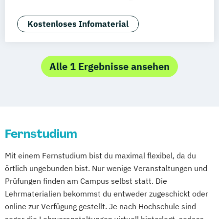
Bielefeld
Deggendorf
Karlsruhe
Kassel
Customer Centricity
Digital Business
Oberhausen
Offenbach
Saarbrücken
E-Commerce
Growth Hacking
Kostenloses Infomaterial
Neu-Ulm
Graz
Innsbruck
Wien
Zürich
Growth Hacking (DE/EN)
Freising
Friedrichshafen
Klagenfurt
Internationales Marketing
Magdeburg
Münster
Trier
Würzburg
Kommunikationspsychologie
Marketing
Alle 1 Ergebnisse ansehen
Chemnitz
Linz
deutschlandweit
Marketing und digitale Medien
Marketingmanagement
Medienmanagement
Online Marketing
Online Marketing (DE/EN)
Fernstudium
Online-Marketing und E-Commerce
Produktdesign
Mit einem Fernstudium bist du maximal flexibel, da du
Public Relations und Kommunikation
örtlich ungebunden bist. Nur wenige Veranstaltungen und
Social Media
Prüfungen finden am Campus selbst statt. Die
Lehrmaterialien bekommst du entweder zugeschickt oder
online zur Verfügung gestellt. Je nach Hochschule sind