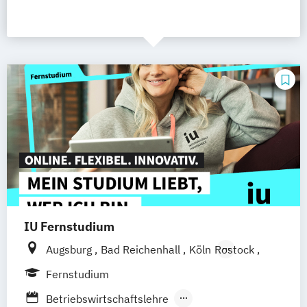
IU Fernstudium
Augsburg
Bad Reichenhall
Köln
Rostock
Freiburg
Kiel
Frankfurt am Main
Fernstudium
Stuttgart
Dresden
Aachen
Basel
Betriebswirtschaftslehre