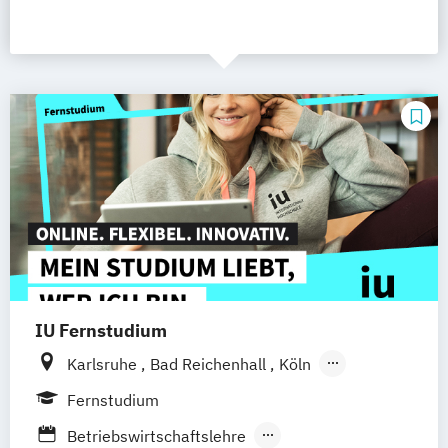
IU Fernstudium
Karlsruhe
Bad Reichenhall
Köln
Rostock
Freiburg
Kiel
Fernstudium
Frankfurt am Main
Stuttgart
Dresden
Betriebswirtschaftslehre