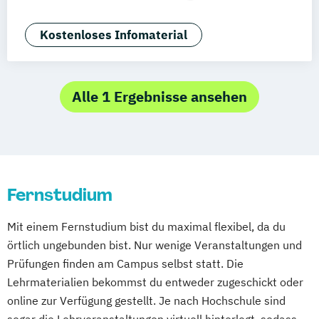
Aachen
Basel
Bielefeld
Deggendorf
Customer Centricity
Digital Business
Kassel
Oberhausen
Offenbach
E-Commerce
Growth Hacking
Kostenloses Infomaterial
Saarbrücken
Neu-Ulm
Graz
Innsbruck
Growth Hacking (DE/EN)
Wien
Zürich
Augsburg
Freising
Internationales Marketing
Friedrichshafen
Klagenfurt
Magdeburg
Kommunikationspsychologie
Marketing
Alle 1 Ergebnisse ansehen
Münster
Trier
Würzburg
Chemnitz
Marketing und digitale Medien
Linz
deutschlandweit
Marketingmanagement
Medienmanagement
Online Marketing
Online Marketing (DE/EN)
Fernstudium
Online-Marketing und E-Commerce
Produktdesign
Mit einem Fernstudium bist du maximal flexibel, da du
Public Relations und Kommunikation
örtlich ungebunden bist. Nur wenige Veranstaltungen und
Social Media
Prüfungen finden am Campus selbst statt. Die
Lehrmaterialien bekommst du entweder zugeschickt oder
online zur Verfügung gestellt. Je nach Hochschule sind