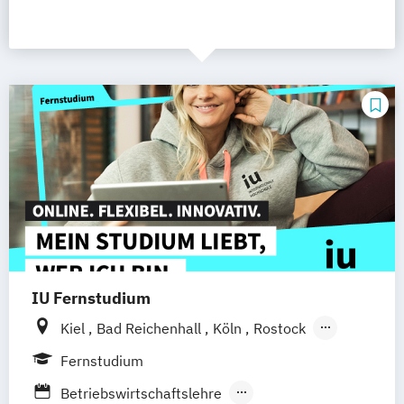
IU Fernstudium
Kiel
Bad Reichenhall
Köln
Rostock
Freiburg
Frankfurt am Main
Stuttgart
Fernstudium
Dresden
Aachen
Basel
Bielefeld
Betriebswirtschaftslehre