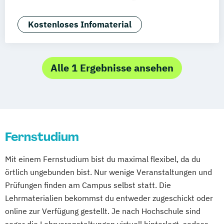
Deggendorf
Karlsruhe
Kassel
Customer Centricity
Digital Business
Oberhausen
Offenbach
Saarbrücken
E-Commerce
Growth Hacking
Kostenloses Infomaterial
Neu-Ulm
Graz
Innsbruck
Wien
Zürich
Growth Hacking (DE/EN)
Augsburg
Freising
Friedrichshafen
Internationales Marketing
Klagenfurt
Magdeburg
Münster
Trier
Kommunikationspsychologie
Marketing
Alle 1 Ergebnisse ansehen
Würzburg
Chemnitz
Linz
Marketing und digitale Medien
deutschlandweit
Marketingmanagement
Medienmanagement
Online Marketing
Online Marketing (DE/EN)
Fernstudium
Online-Marketing und E-Commerce
Produktdesign
Mit einem Fernstudium bist du maximal flexibel, da du
Public Relations und Kommunikation
örtlich ungebunden bist. Nur wenige Veranstaltungen und
Social Media
Prüfungen finden am Campus selbst statt. Die
Lehrmaterialien bekommst du entweder zugeschickt oder
online zur Verfügung gestellt. Je nach Hochschule sind