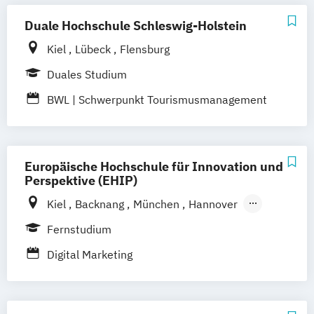
München
Bochum
Kaiserslautern
Duale Hochschule Schleswig-Holstein
Wiesbaden
Regenstauf
Dresden
Hoyerswerda
Magdeburg
Ostfildern
Kiel
Lübeck
Flensburg
Stein / Nürnberg
Wuppertal
Duales Studium
Prichsenstadt
Online-Campus
BWL | Schwerpunkt Tourismusmanagement
Heidelberg
Europäische Hochschule für Innovation und
Perspektive (EHIP)
Kiel
Backnang
München
Hannover
Stockach
Berlin
Köln
Leipzig
Stuttgart
Fernstudium
Emmendingen
Aachen
Augsburg
Digital Marketing
Bielefeld
Bochum
Bonn
Dortmund
Dresden
Düsseldorf
Duisburg
Essen
Frankfurt am Main
Hamm
Karlsruhe