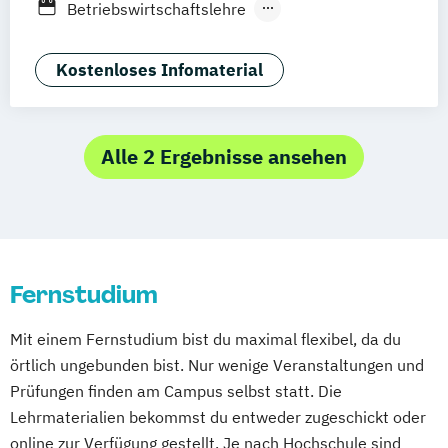
Betriebswirtschaftslehre
Deggendorf
Karlsruhe
Kassel
Customer Centricity
Digital Business
Oberhausen
Offenbach
Saarbrücken
E-Commerce
Growth Hacking
Kostenloses Infomaterial
Neu-Ulm
Graz
Innsbruck
Wien
Zürich
Growth Hacking (DE/EN)
Augsburg
Freising
Friedrichshafen
Internationales Marketing
Klagenfurt
Magdeburg
Münster
Trier
Kommunikationspsychologie
Marketing
Alle 2 Ergebnisse ansehen
Würzburg
Chemnitz
Linz
Marketing und digitale Medien
deutschlandweit
Marketingmanagement
Medienmanagement
Online Marketing
Online Marketing (DE/EN)
Fernstudium
Online-Marketing und E-Commerce
Produktdesign
Mit einem Fernstudium bist du maximal flexibel, da du
Public Relations und Kommunikation
örtlich ungebunden bist. Nur wenige Veranstaltungen und
Social Media
Prüfungen finden am Campus selbst statt. Die
Lehrmaterialien bekommst du entweder zugeschickt oder
online zur Verfügung gestellt. Je nach Hochschule sind