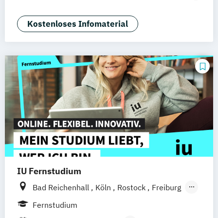
Nürnberg
Marketing
Sales Management
Wirtschaftspsychologie
Kostenloses Infomaterial
IU Fernstudium
Bad Reichenhall
Köln
Rostock
Freiburg
Kiel
Frankfurt am Main
Stuttgart
Fernstudium
Dresden
Aachen
Basel
Bielefeld