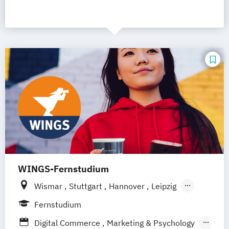
WINGS-Fernstudium
Wismar
Stuttgart
Hannover
Leipzig
Frankfurt am Main
Berlin
Hamburg
Fernstudium
Düsseldorf
München
Dortmund
Bonn
Digital Commerce
Marketing & Psychology