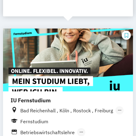
IU Fernstudium
Bad Reichenhall
Köln
Rostock
Freiburg
Kiel
Frankfurt am Main
Stuttgart
Fernstudium
Dresden
Aachen
Basel
Bielefeld
Betriebswirtschaftslehre