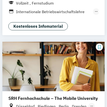
Vollzeit
Fernstudium
Online-Marketing & Marketingmanagement
Internationale Betriebswirtschaftslehre
(dual)
mit Schwerpunkt Marketing
Public Relations Hochschulzertifikat
Social Media Management
Kostenloses Infomaterial
Veranstaltungsökonom (FH)
Vertriebsmanagement
Werbe- und Medienpsychologie
Wirtschaftspsychologie
SRH Fernhochschule – The Mobile University
Düsseldorf
Riedlingen
Berlin
Dresden