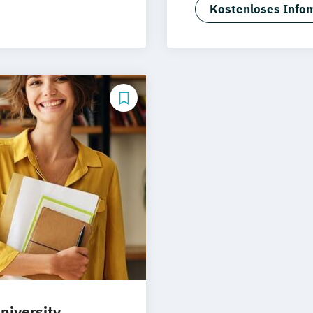
les Marketing
Digitalisierun
rg
Münster
Kostenloses Infom
ng
Hotel- und Tou
schlandweit
Kommunikation
gement
Kommunikation 
DE/EN)
Kommunikation
roduktdesign
Kommunikation
Social Media
Kommunikatio
Kommunikation
Marketingökono
Online-Marketi
Online-Marketi
Public Relations
Veranstaltungs
Werbe- und Med
Wirtschaftspsyc
niversity