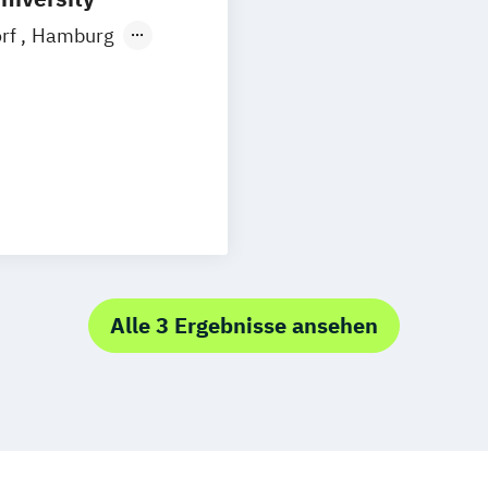
orf
Hamburg
Ellwangen
Zell
rth
e Kommunikation
 Marketing
nt
Alle 3 Ergebnisse ansehen
ment
ign