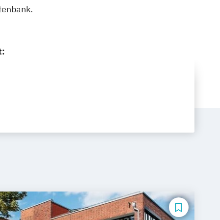
tenbank.
t: