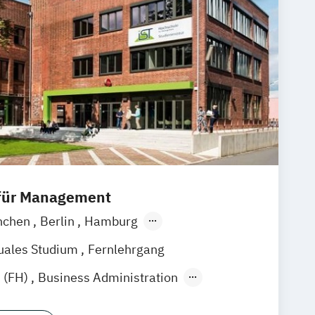
 für Management
nchen
Berlin
Hamburg
Frankfurt am Main
Essen
Stuttgart
uales Studium
Fernlehrgang
k
Linz
 (FH)
Business Administration
stration (dual)