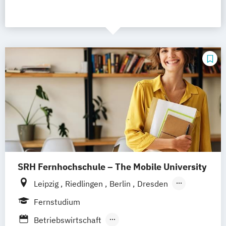
SRH Fernhochschule – The Mobile University
Leipzig
Riedlingen
Berlin
Dresden
Düsseldorf
Hamburg
Hannover
Köln
Fernstudium
München
Stuttgart
Ellwangen
Zell
Betriebswirtschaft