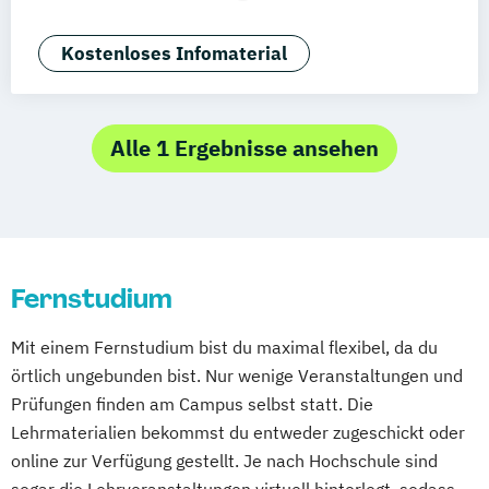
Mannheim
Wertheim
Wien
Betriebswirtschaft und Digitalisierung
Frankfurt am Main
Hamm
Zürich
Fürth
Betriebswirtschaft und Interkulturelle
Kostenloses Infomaterial
Kommunikation
Digital Business Management
Digital Marketing
Alle 1 Ergebnisse ansehen
Kommunikation und Content Creation
Kommunikation und Medienmanagement
Kommunikationsdesign
Medien- und Kommunikationsmanagement
Fernstudium
Mediendesign
Online Marketing
Mit einem Fernstudium bist du maximal flexibel, da du
Sales Management & Strategy
UX-Design
örtlich ungebunden bist. Nur wenige Veranstaltungen und
Prüfungen finden am Campus selbst statt. Die
Lehrmaterialien bekommst du entweder zugeschickt oder
online zur Verfügung gestellt. Je nach Hochschule sind