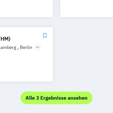
les Marketing
er
Würzburg
ng
gement
DE/EN)
roduktdesign
FHM)
Social Media
Bamberg
Berlin
ernstudium
s Marketing
Alle 3 Ergebnisse ansehen