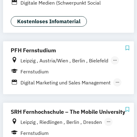
Digitale Medien (Schwerpunkt Social
Zürich
Rostock
Dortmund
Media)
Kostenloses Infomaterial
PFH Fernstudium
Leipzig
Austria/Wien
Berlin
Bielefeld
Bremen
Dortmund
Düsseldorf/Ratingen
Fernstudium
Erfurt
Freiburg
Friedrichshafen
Digital Marketing und Sales Management
Göttingen
Hamburg
Hannover
Marketing und Sales
Kaiserslautern/Kusel
Kiel
Online Marketing und Social Media
Ludwigshafen/Diez
München
Nürnberg
SRH Fernhochschule – The Mobile University
Online-Fernstudium
Regensburg
Stade
Stuttgart
Köln
Leipzig
Riedlingen
Berlin
Dresden
Offenbach bei Frankfurt am Main
Düsseldorf
Hamburg
Hannover
Köln
Fernstudium