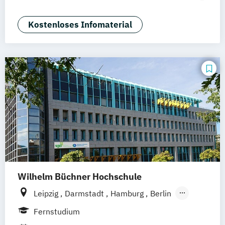
Nürnberg
Marketing
Sales Management
Wirtschaftspsychologie
Kostenloses Infomaterial
Wilhelm Büchner Hochschule
Leipzig
Darmstadt
Hamburg
Berlin
Hannover
Bonn
Nürnberg
München
Fernstudium
Stuttgart
Göttingen
Freiburg
Wien