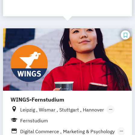
WINGS-Fernstudium
Leipzig
Wismar
Stuttgart
Hannover
Frankfurt am Main
Berlin
Hamburg
Fernstudium
Düsseldorf
München
Dortmund
Bonn
Digital Commerce
Marketing & Psychology