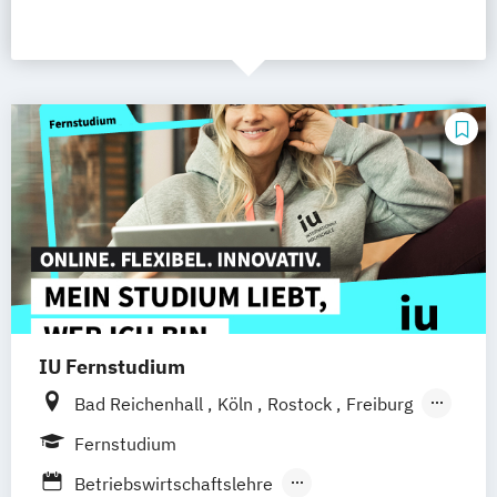
IU Fernstudium
Bad Reichenhall
Köln
Rostock
Freiburg
Kiel
Frankfurt am Main
Stuttgart
Fernstudium
Dresden
Aachen
Basel
Bielefeld
Betriebswirtschaftslehre