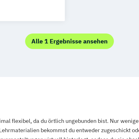
les Marketing
rg
Münster
ng
schlandweit
gement
DE/EN)
Alle 1 Ergebnisse ansehen
roduktdesign
Social Media
mal flexibel, da du örtlich ungebunden bist. Nur wenig
 Lehrmaterialien bekommst du entweder zugeschickt oder