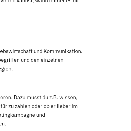
olvieren kannst, wann immer es dir
triebswirtschaft und Kommunikation.
egriffen und den einzelnen
egien.
eren. Dazu musst du z.B. wissen,
für zu zahlen oder ob er lieber im
rketingkampagne und
en.