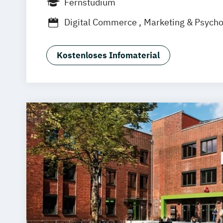
Fernstudium
München
Dortmund
Bonn
Nürnberg
Digital Commerce
Marketing & Psych
Sales Management
Wirtschaftspsycho
Kostenloses Infomaterial