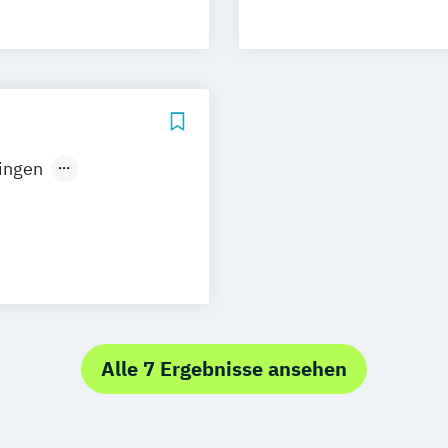
 Marketing
nt
ment
ingen
ign
Nürnberg
keting
& Management
Alle 7 Ergebnisse ansehen
er