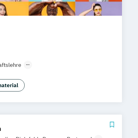
aftslehre
aftslehre (Schwerpunkt
gement)
aterial
ment (Schwerpunkt Global Marketing)
ment und Communication
usiness Communication (Schwerpunkt
gement)
chwerpunkt Marketingmanagement)
m
ne Marketing
Online-Marketing