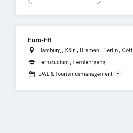
Digital Business Management
Digital
Kommunikation und Content Creation
Kommunikation und Medienmanageme
Kommunikationsdesign
Medien- und Kommunikationsmanage
Euro-FH
Mediendesign
Online Marketing
Hamburg
Köln
Bremen
Berlin
Gött
Sales Management & Strategy
UX-Des
Frankfurt am Main
Leipzig
München
Fernstudium
Fernlehrgang
Stuttgart
BWL & Tourismusmanagement
Betriebswirtschaftslehre
Spezialisierung Online-Marketing
Mar
Marketing & Sales Management
Markt- und Werbepsychologie
Sales 
Social-Media- und E-Marketing-Manag