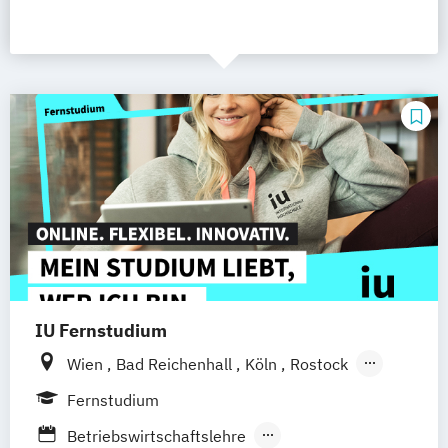
IU Fernstudium
Wien
Bad Reichenhall
Köln
Rostock
Freiburg
Kiel
Frankfurt am Main
Fernstudium
Stuttgart
Dresden
Aachen
Basel
Betriebswirtschaftslehre