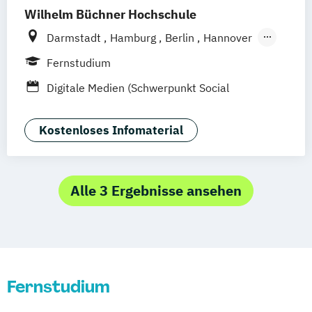
Wilhelm Büchner Hochschule
Darmstadt
Hamburg
Berlin
Hannover
Bonn
Nürnberg
München
Stuttgart
Fernstudium
Göttingen
Leipzig
Freiburg
Wien
Digitale Medien (Schwerpunkt Social
Zürich
Rostock
Dortmund
Media)
Kostenloses Infomaterial
Alle 3 Ergebnisse ansehen
Fernstudium