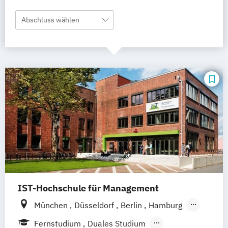
Abschluss wählen
IST-Hochschule für Management
München
Düsseldorf
Berlin
Hamburg
Weil am Rhein
Frankfurt am Main
Essen
Fernstudium
Duales Studium