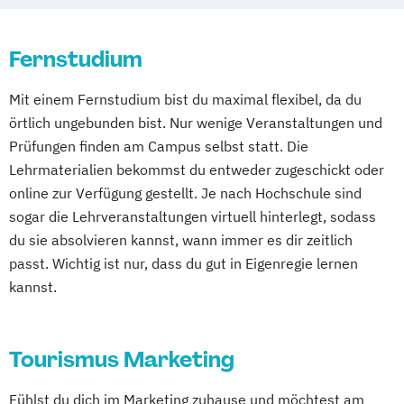
Sales & Management
Social-Media- und E-Marketing-Manager
Online-Marketing & Marketingmanagement
Fernstudium
(dual)
Mit einem Fernstudium bist du maximal flexibel, da du
Public Relations Hochschulzertifikat
örtlich ungebunden bist. Nur wenige Veranstaltungen und
Veranstaltungsökonom (FH)
Prüfungen finden am Campus selbst statt. Die
Vertriebsmanagement
Lehrmaterialien bekommst du entweder zugeschickt oder
Werbe- und Medienpsychologie
online zur Verfügung gestellt. Je nach Hochschule sind
Wirtschaftspsychologie
sogar die Lehrveranstaltungen virtuell hinterlegt, sodass
du sie absolvieren kannst, wann immer es dir zeitlich
passt. Wichtig ist nur, dass du gut in Eigenregie lernen
kannst.
Tourismus Marketing
Fühlst du dich im Marketing zuhause und möchtest am