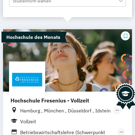
Studienform wählen
Hochschule des Monats
Hochschule Fresenius - Vollzeit
Hamburg
München
Düsseldorf
Idstein
Berlin
Frankfurt am Main
Köln
Vollzeit
Heidelberg
Wiesbaden
Wolfenbüttel
Betriebswirtschaftslehre (Schwerpunkt