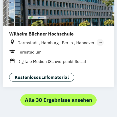
Medien- und Kommunikationsmanagement
Mediendesign
Online Marketing
Sales Management & Strategy
UX-Design
Wilhelm Büchner Hochschule
Darmstadt
Hamburg
Berlin
Hannover
Bonn
Nürnberg
München
Stuttgart
Fernstudium
Göttingen
Leipzig
Freiburg
Wien
Digitale Medien (Schwerpunkt Social
Zürich
Rostock
Dortmund
Media)
Kostenloses Infomaterial
Alle 30 Ergebnisse ansehen