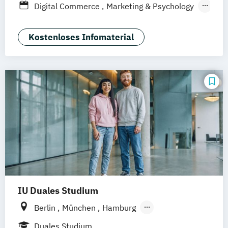
Digital Commerce
Marketing & Psychology
Nürnberg
Marketing
Sales Management
Wirtschaftspsychologie
Kostenloses Infomaterial
IU Duales Studium
Berlin
München
Hamburg
Frankfurt am Main
Düsseldorf
Bremen
Duales Studium