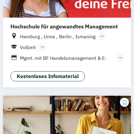
Hochschule für angewandtes Management
Hamburg
Unna
Berlin
Ismaning
Mannheim
Wien
Frankfurt
Hannover
Vollzeit
Leipzig
Düsseldorf
Köln
Nürnberg
Berufsbegleitendes Präsenzstudium
Mgmt. mit BF Handelsmanagement & E-
Stuttgart
Duales Studium
Commerce
Social Media Studies
Sportmanagement
Kostenloses Infomaterial