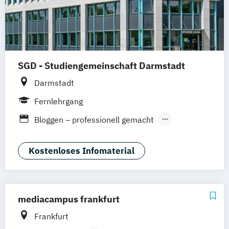
SGD - Studiengemeinschaft Darmstadt
Darmstadt
Fernlehrgang
Bloggen – professionell gemacht
Design Sprint Coach
E-Commerce-Manager/in (IHK)
Kostenloses Infomaterial
Fachkurs Social Management
Fachwirt für Marketing (IHK)
Geprüfte/r Fachwirt/in für Marketing IHK
mediacampus frankfurt
Geprüfte/r Fachwirt/in im E-Commerce
Frankfurt
(IHK)