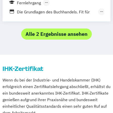
Geprüfte/r Online-Marketing-Manager/in
Fernlehrgang
Marketing Manager (IHK)
Berufsbegleitender Präsenzlehrgang
Die Grundlagen des Buchhandels. Fit für
Marketing Manager/in (SGD)
die Praxis
Sales Manager/in (SGD)
fachwirt:in des buchhandels (ihk)
Social Media Manager/in
fachwirt:in für medienmarketing und -
Alle 2 Ergebnisse ansehen
vertrieb (ihk)
fachwirt:in im e-commerce (ihk)
rechte- und lizenzenmanager:in
social media manager:in
IHK-Zertifikat
Wenn du bei der Industrie- und Handelskammer (IHK)
erfolgreich einen Zertifikatslehrgang abschließt, erhältst du
ein bundesweit anerkanntes IHK-Zertifikat. IHK-Zertifikate
genießen aufgrund ihrer Praxisnähe und bundesweit
einheitlicher Qualitätsstandards einen sehr guten Ruf auf
dem Arbeitsmarkt.