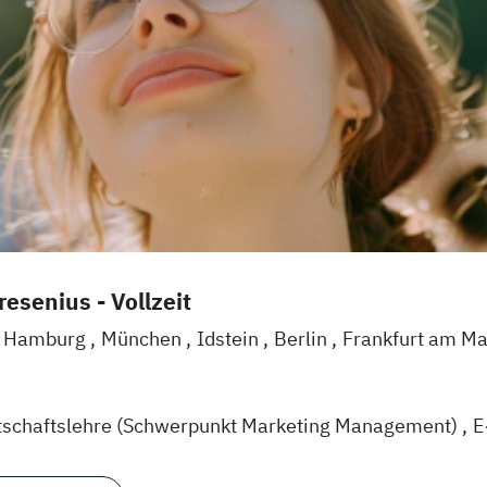
esenius - Vollzeit
Hamburg
München
Idstein
Berlin
Frankfurt am M
l
Braunschweig
Erfurt
tschaftslehre (Schwerpunkt Marketing Management)
E
agement (EN)
Marketing & Brand Management (EN)
M
gement und Digitales Marketing
Sportmanagement