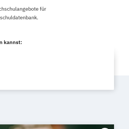
ochschulangebote für
chschuldatenbank.
en kannst: