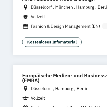
Düsseldorf
München
Hamburg
Berl
Online-Campus
Vollzeit
Fashion & Design Management (EN)
Industrie & Produkt Design
Interior D
Luxury Management (EN)
Kostenloses Infomaterial
Marken- & Kommunikationsdesign
Mode & Designmanagement
Sustainability in Creative Industries (E
Europäische Medien- und Busines
(EMBA)
Düsseldorf
Hamburg
Berlin
Vollzeit