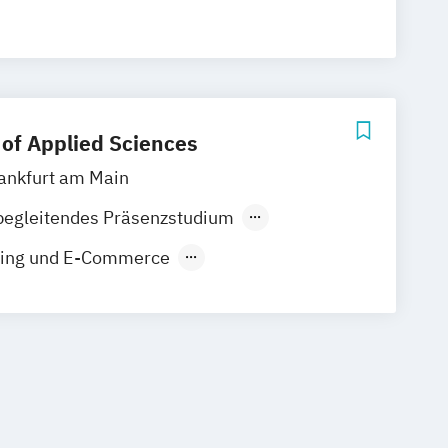
 Marketing (Deutsch-Französisch)
 of Applied Sciences
ankfurt am Main
begleitendes Präsenzstudium
Fernstudium
eting und E-Commerce
s Marketing und Medienmanagement
nd Unternehmenskommunikation
 Medien- und Kreativwirtschaft
s und Digitales Marketing (DE/EN)
rketing und Content Creation