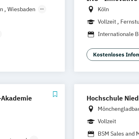
in
Wiesbaden
Köln
Vollzeit
Fernst
Internationale B
esign
Schwerpunkt Ma
Social Media M
Kostenloses Infom
N)
s-Akademie
Hochschule Nied
Mönchengladba
Vollzeit
BSM Sales and 