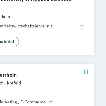
udium
etriebswirtschaftslehre mit
rketing
anagement
aterial
errhein
ch
Krefeld
Marketing
E-Commerce