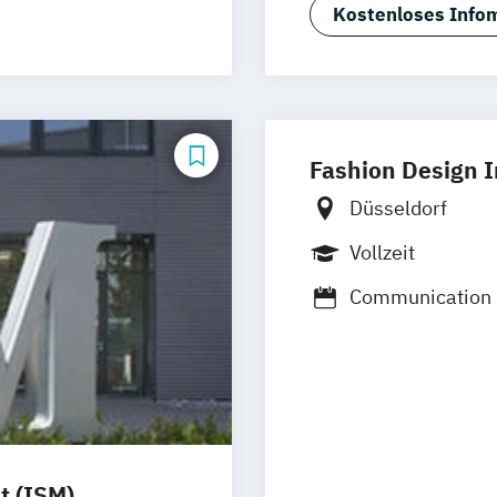
Kostenloses Infom
N)
Fashion Design I
Düsseldorf
Vollzeit
Communication 
Kommunikations
t (ISM)