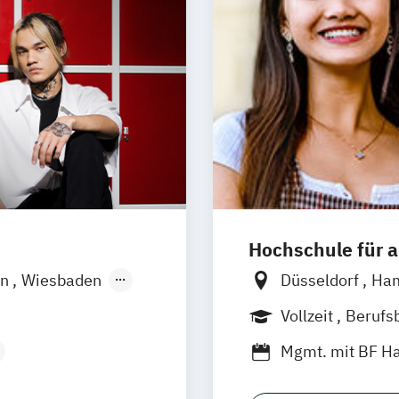
Hochschule für
in
Wiesbaden
Düsseldorf
Ha
Mannheim
Wi
Vollzeit
Berufs
Nürnberg
Stutt
Duales Studium
Mgmt. mit BF 
esign
Social Media St