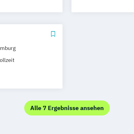
Internationale
ment
(DE/EN)
ment (DE/EN)
Journalismus u
l Media
Management der
ing
Public Relation
Social Media Ma
mburg
ollzeit
Alle 7 Ergebnisse ansehen