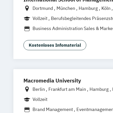
Dortmund
München
Hamburg
Köln
Frankfurt am Main
Berlin
Vollzeit
Berufsbegleitendes Präsenzs
Business Administration Sales & Marke
Management (DE/EN)
Management Marketing
CRM & Vertri
Kostenloses Infomaterial
Marketing & Communications Manage
Strategic Marketing Management (DE/
Macromedia University
Berlin
Frankfurt am Main
Hamburg
München
Stuttgart
Vollzeit
Brand Management
Eventmanagemen