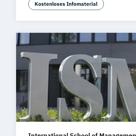
Luxury Management (EN)
Kostenloses Infomaterial
Marken- & Kommunikationsdesign
Mode & Designmanagement
Sustainability in Creative Industries (E
International School of Managemen