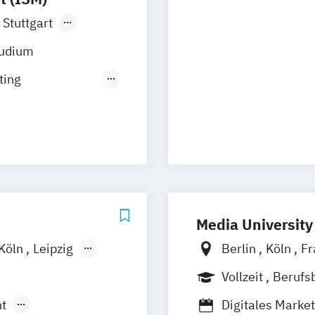
Stuttgart
tudium
ting
eb (DE/EN)
ment (DE/EN)
EN)
Media University
Köln
Leipzig
Berlin
Köln
Fr
Vollzeit
Berufs
Duales Studium
t
Digitales Mark