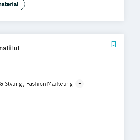
aterial
nstitut
& Styling
Fashion Marketing
- und Webdesign