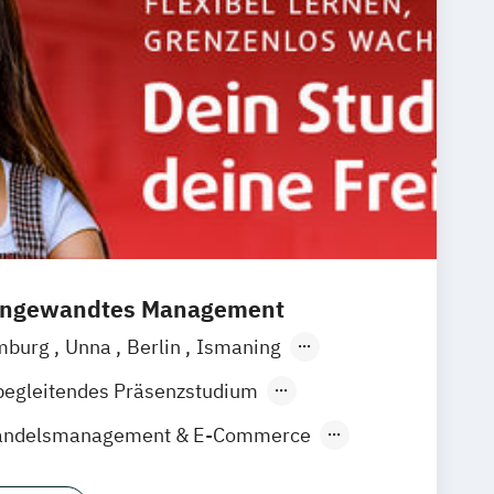
 angewandtes Management
mburg
Unna
Berlin
Ismaning
en
Frankfurt
Hannover
Leipzig
Köln
begleitendes Präsenzstudium
gart
Handelsmanagement & E-Commerce
udies
Sportmanagement