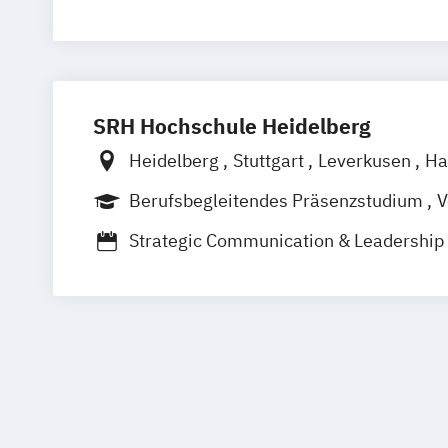
Marketingmanagement
Medien- und Kommunikationsmanage
Medien- und Kommuni­kations­manage
Medien- und Werbepsychologie
Socia
SRH Hochschule Heidelberg
Sportmarketing
Strategisches Market
Heidelberg
Stuttgart
Leverkusen
Ha
Berufsbegleitendes Präsenzstudium
V
Strategic Communication & Leadership