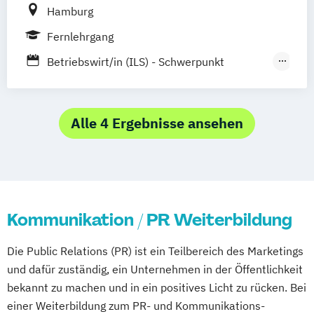
Hamburg
Fernlehrgang
Betriebswirt/in (ILS) - Schwerpunkt
Absatzwirtschaft/Marketing
Bloggen - professionell gemacht
E-Commerce-Manager/in
Alle 4 Ergebnisse ansehen
E-Commerce-Manager/in (IHK)
Gepr. Fachwirt/in für Marketing (IHK)
Grafik-Design
Grafik-Designer/in - Mac
Grafik-Designer/in - PC
Kommunikation / PR Weiterbildung
Marketing und Marktforschung
Multimedia-Designer/in
Die Public Relations (PR) ist ein Teilbereich des Marketings
Online-Marketing-Manager/in
und dafür zuständig, ein Unternehmen in der Öffentlichkeit
Online-Redakteur/in - Online-Texter
bekannt zu machen und in ein positives Licht zu rücken. Bei
Public Relations
Sales Manager/in
einer Weiterbildung zum PR- und Kommunikations-