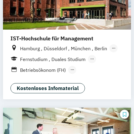
IST-Hochschule für Management
Hamburg
Düsseldorf
München
Berlin
Weil am Rhein
Frankfurt am Main
Essen
Fernstudium
Duales Studium
Stuttgart
Jena
Innsbruck
Linz
Fernlehrgang
Betriebsökonom (FH)
Business Administration
Business Administration (dual)
Kostenloses Infomaterial
Digitalisierungsmanagement
E-Commerce
Hotel- und Tourismusmarketing
Kommunikation & Eventmanagement
Kommunikation & Eventmanagement