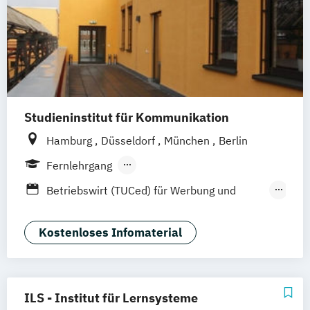
Studieninstitut für Kommunikation
Hamburg
Düsseldorf
München
Berlin
Fernlehrgang
Berufsbegleitender Präsenzlehrgang
Betriebswirt (TUCed) für Werbung und
Kommunikation
Digital Marketing Manager (IHK)
Kostenloses Infomaterial
Kommunikationsmanager (IHK)
ILS - Institut für Lernsysteme