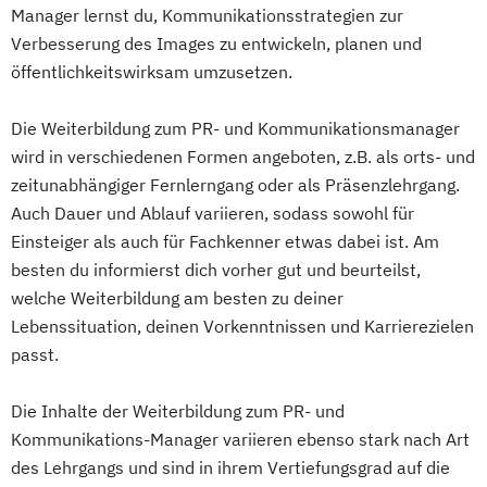
Social Media Manager/in
Manager lernst du, Kommunikationsstrategien zur
Staatlich geprüfte/r Betriebswirt/in -
Verbesserung des Images zu entwickeln, planen und
Schwerpunkt Absatzwirtschaft/Marketing
öffentlichkeitswirksam umzusetzen.
Werbetexter - Powerkurs
Werbetexter/in - AV-Medien und online
Die Weiterbildung zum PR- und Kommunikationsmanager
wird in verschiedenen Formen angeboten, z.B. als orts- und
Werbetexter/in - Printwerbung und
zeitunabhängiger Fernlerngang oder als Präsenzlehrgang.
Kampagnen
Auch Dauer und Ablauf variieren, sodass sowohl für
Werbetexter/in und Konzeptioner/in
Einsteiger als auch für Fachkenner etwas dabei ist. Am
besten du informierst dich vorher gut und beurteilst,
welche Weiterbildung am besten zu deiner
Lebenssituation, deinen Vorkenntnissen und Karrierezielen
passt.
Die Inhalte der Weiterbildung zum PR- und
Kommunikations-Manager variieren ebenso stark nach Art
des Lehrgangs und sind in ihrem Vertiefungsgrad auf die