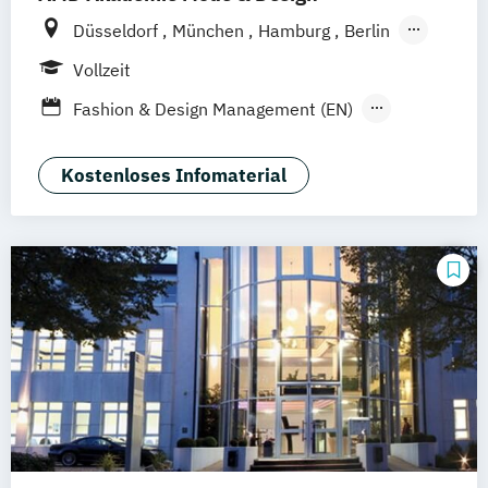
Düsseldorf
München
Hamburg
Berlin
Wiesbaden
Online-Campus
Vollzeit
Fashion & Design Management (EN)
Industrie & Produkt Design
Interior Design
Luxury Management (EN)
Kostenloses Infomaterial
Marken- & Kommunikationsdesign
Mode & Designmanagement
Sustainability in Creative Industries (EN)