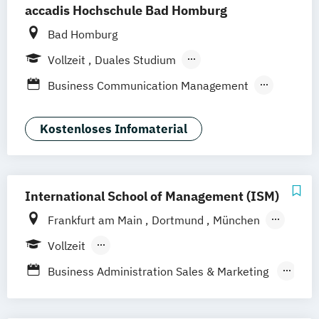
accadis Hochschule Bad Homburg
Bad Homburg
Vollzeit
Duales Studium
Berufsbegleitendes Präsenzstudium
Business Communication Management
Global Marketing Management
International Marketing Management
Kostenloses Infomaterial
Marketing and Event Management
International School of Management (ISM)
Frankfurt am Main
Dortmund
München
Hamburg
Köln
Stuttgart
Berlin
Vollzeit
Berufsbegleitendes Präsenzstudium
Business Administration Sales & Marketing
Management (DE/EN)
Management Marketing